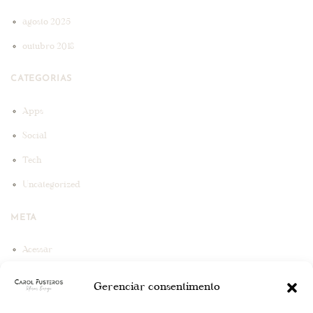
agosto 2025
outubro 2018
CATEGORIAS
Apps
Social
Tech
Uncategorized
META
Acessar
Feed de posts
Gerenciar consentimento
Feed de comentários