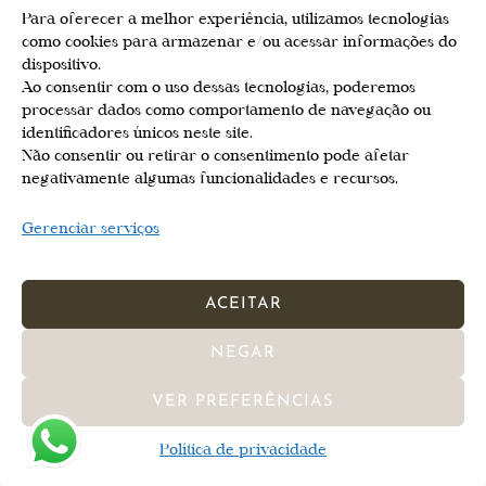
WordPress.org
Para oferecer a melhor experiência, utilizamos tecnologias
como cookies para armazenar e/ou acessar informações do
dispositivo.
POSTS RECENTES
Ao consentir com o uso dessas tecnologias, poderemos
processar dados como comportamento de navegação ou
Hello world!
identificadores únicos neste site.
Não consentir ou retirar o consentimento pode afetar
Digital Experience
negativamente algumas funcionalidades e recursos.
Cybersecurity
Gerenciar serviços
Microsoft Office
Robotics Transform
ACEITAR
TAGS
NEGAR
APPS
CONFERENCE
DEVELOPERS
ENTERPRISE
VER PREFERÊNCIAS
STARTUPS
Política de privacidade